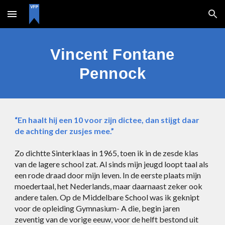
Skip to main content
Skip to navigation
Vincent Fontane
Pennock
“En haalt hij een 10 voor zijn dictee, dan stijgt daar
de achting der zusjes mee.”
Zo dichtte Sinterklaas in 1965, toen ik in de zesde klas
van de lagere school zat. Al sinds mijn jeugd loopt taal als
een rode draad door mijn leven. In de eerste plaats mijn
moedertaal, het Nederlands, maar daarnaast zeker ook
andere talen. Op de Middelbare School was ik geknipt
voor de opleiding Gymnasium- A die, begin jaren
zeventig van de vorige eeuw, voor de helft bestond uit