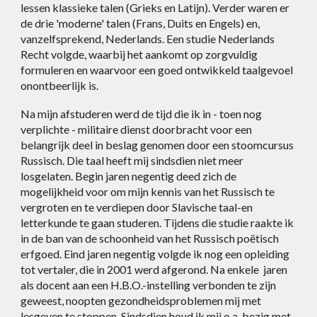
lessen klassieke talen (Grieks en Latijn). Verder waren er
de drie 'moderne' talen (Frans, Duits en Engels) en,
vanzelfsprekend, Nederlands. Een studie Nederlands
Recht volgde, waarbij het aankomt op zorgvuldig
formuleren en waarvoor een goed ontwikkeld taalgevoel
onontbeerlijk is.
Na mijn afstuderen werd de tijd die ik in - toen nog
verplichte - militaire dienst doorbracht voor een
belangrijk deel in beslag genomen door een stoomcursus
Russisch. Die taal heeft mij sindsdien niet meer
losgelaten. Begin jaren negentig deed zich de
mogelijkheid voor om mijn kennis van het Russisch te
vergroten en te verdiepen door Slavische taal-en
letterkunde te gaan studeren. Tijdens die studie raakte ik
in de ban van de schoonheid van het Russisch poëtisch
erfgoed. Eind jaren negentig volgde ik nog een opleiding
tot vertaler, die in 2001 werd afgerond. Na enkele jaren
als docent aan een H.B.O.-instelling verbonden te zijn
geweest, noopten gezondheidsproblemen mij met
lesgeven te stoppen. Sindsdien houd ik mij o.a. bezig met